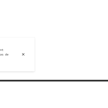
nt
as de
RANTS ÉLÉGANTS SERVANT DE FINE
PAKISTANAISES & INDIENNES.