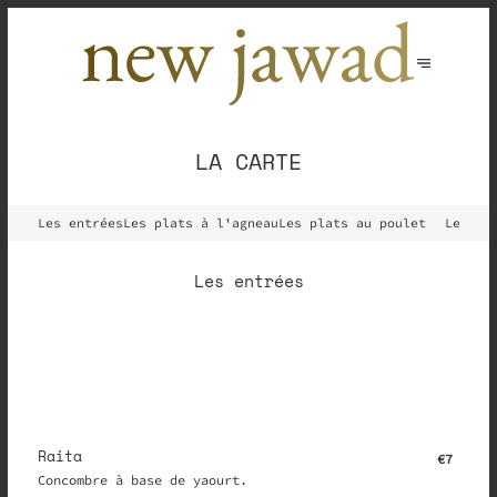
LA CARTE
Les entrées
Les plats à l'agneau
Les plats au poulet
Les pl
Les entrées
Raita
€7
Concombre à base de yaourt.